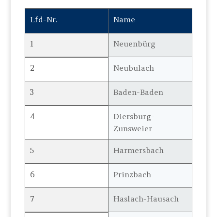
Lfd-Nr.
Name
1
Neuenbürg
2
Neubulach
3
Baden-Baden
4
Diersburg-
Zunsweier
5
Harmersbach
6
Prinzbach
7
Haslach-Hausach