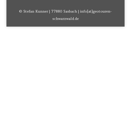
© Stefan Kunner | 77880 Sasbach | info[at]geotouren-
schwarzwald.de