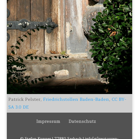
Patrick Pelster,
Friedrichstollen Baden-Baden
,
CC BY-
SA 3.0 DE
Impressum
Datenschutz
© Stefan Kunner | 77880 Sasbach | info[at]geotouren-