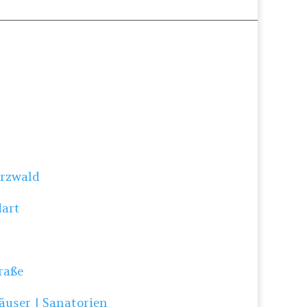
rzwald
art
raße
user | Sanatorien