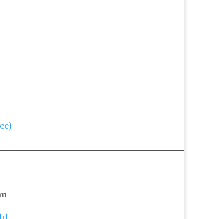
ce)
au
ld