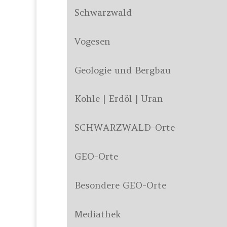
Schwarzwald
Vogesen
Geologie und Bergbau
Kohle | Erdöl | Uran
SCHWARZWALD-Orte
GEO-Orte
Besondere GEO-Orte
Mediathek