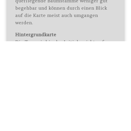
querliegende Baumstämme weniger gut
begehbar und können durch einen Blick
auf die Karte meist auch umgangen
werden.
Hintergrundkarte
Die Tour wird in der Initialansicht auf
einer
Satellitenkarte (Tom Tom)
angezeigt.
Über das Karten-Icon rechts oben im
Kartenfenster können auch andere
Hintergrundkarten gewählt werden.
Hinweis zur OpenTopoMap:
Diese Karte
zeigt die Topographie (Höhenunterschiede
im Gelände) besonders gut. Leider ist die
maximale Zoomstufe aber eingeschränkt
und die Karte lädt oft auch nur zögerlich
oder unvollständig.