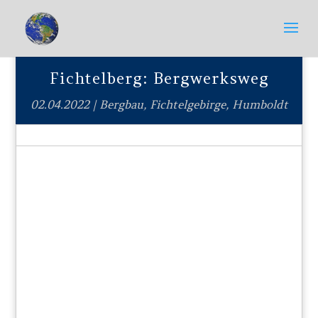
Fichtelberg: Bergwerksweg
02.04.2022
|
Bergbau
,
Fichtelgebirge
,
Humboldt