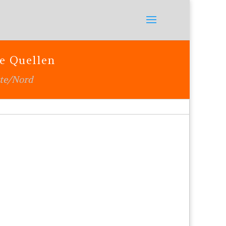
e Quellen
te/Nord