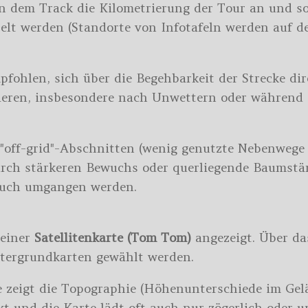
an dem Track die Kilometrierung der Tour an und 
lt werden (Standorte von Infotafeln werden auf de
pfohlen, sich über die Begehbarkeit der Strecke dir
ieren, insbesondere nach Unwettern oder während 
 "off-grid"-Abschnitten (wenig genutzte Nebenweg
durch stärkeren Bewuchs oder querliegende Baums
 auch umgangen werden.
 einer
Satellitenkarte (Tom Tom)
angezeigt. Über d
tergrundkarten gewählt werden.
 zeigt die Topographie (Höhenunterschiede im Gelän
 und die Karte lädt oft auch nur zögerlich oder un