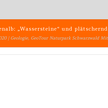
enalb: „Wassersteine“ und plätschernd
020
|
Geologie
,
GeoTour Naturpark Schwarzwald Mit