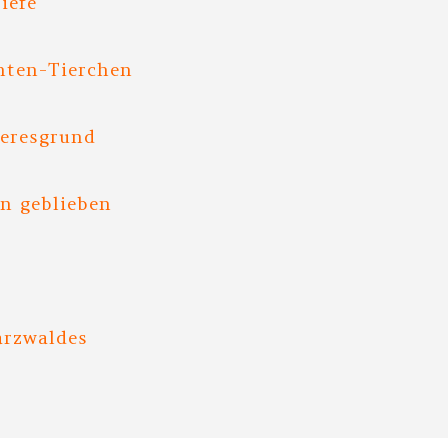
iefe
nten-Tierchen
eeresgrund
n geblieben
arzwaldes