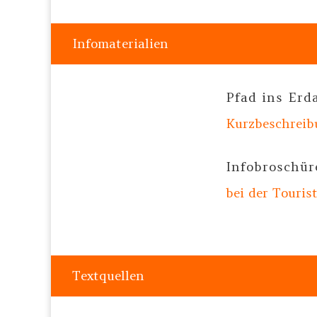
Infomaterialien
Pfad ins Erd
Kurzbeschrei
Infobroschür
bei der Touris
Textquellen