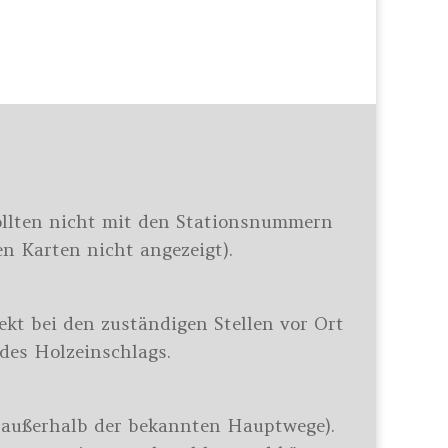
sollten nicht mit den Stationsnummern
n Karten nicht angezeigt).
ekt bei den zuständigen Stellen vor Ort
des Holzeinschlags.
e außerhalb der bekannten Hauptwege).