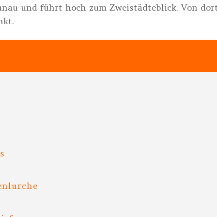
unau und führt hoch zum Zweistädteblick. Von dort
nkt.
?
ns
enlurche