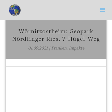
Wörnitzostheim: Geopark
Nördlinger Ries, 7-Hügel-Weg
01.09.2021
|
Franken
,
Impakte