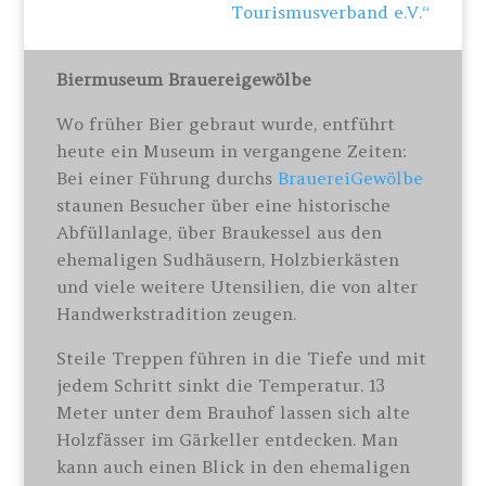
Tourismusverband e.V.“
Biermuseum Brauereigewölbe
Wo früher Bier gebraut wurde, entführt
heute ein Museum in vergangene Zeiten:
Bei einer Führung durchs
BrauereiGewölbe
staunen Besucher über eine historische
Abfüllanlage, über Braukessel aus den
ehemaligen Sudhäusern, Holzbierkästen
und viele weitere Utensilien, die von alter
Handwerkstradition zeugen.
Steile Treppen führen in die Tiefe und mit
jedem Schritt sinkt die Temperatur. 13
Meter unter dem Brauhof lassen sich alte
Holzfässer im Gärkeller entdecken. Man
kann auch einen Blick in den ehemaligen