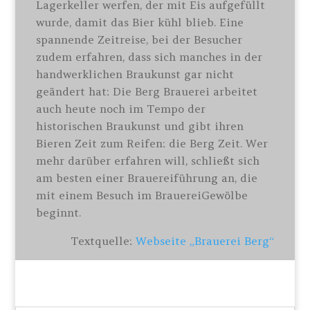
Lagerkeller werfen, der mit Eis aufgefüllt
wurde, damit das Bier kühl blieb. Eine
spannende Zeitreise, bei der Besucher
zudem erfahren, dass sich manches in der
handwerklichen Braukunst gar nicht
geändert hat: Die Berg Brauerei arbeitet
auch heute noch im Tempo der
historischen Braukunst und gibt ihren
Bieren Zeit zum Reifen: die Berg Zeit. Wer
mehr darüber erfahren will, schließt sich
am besten einer Brauereiführung an, die
mit einem Besuch im BrauereiGewölbe
beginnt.
Textquelle:
Webseite „Brauerei Berg“