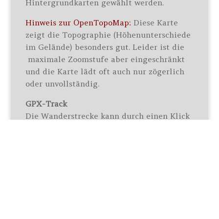
Hintergrundkarten gewählt werden.
Hinweis zur OpenTopoMap:
Diese Karte
zeigt die Topographie (Höhenunterschiede
im Gelände) besonders gut. Leider ist die
maximale Zoomstufe aber eingeschränkt
und die Karte lädt oft auch nur zögerlich
oder unvollständig.
GPX-Track
Die Wanderstrecke kann durch einen Klick
auf das Icon oberhalb der Karte als GPX-
Track heruntergeladen werden.
Impressum
Datenschutz
© Stefan Kunner | 77880 Sasbach | info[at]geotouren-
schwarzwald.de