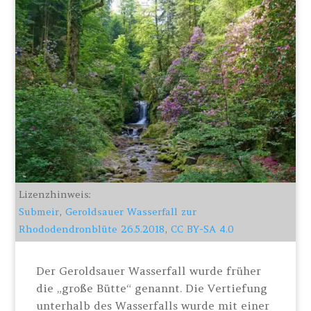
Lizenzhinweis:
Submeir
,
Geroldsauer Wasserfall zur
Rhododendronblüte 26.5.2018
,
CC BY-SA 4.0
Der Geroldsauer Wasserfall wurde früher
die „große Bütte“ genannt. Die Vertiefung
unterhalb des Wasserfalls wurde mit einer