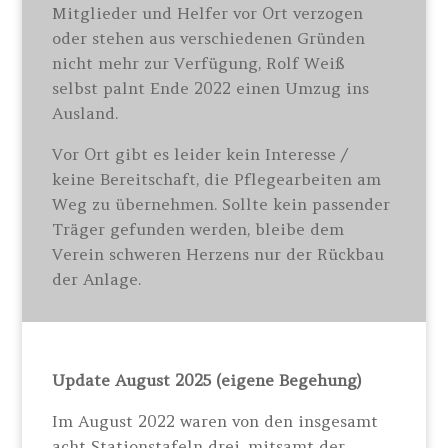
Mitglieder und Helfer vor Ort verzogen
oder stehen aus verschiedenen Gründen
nicht mehr zur Verfügung, Rolf Weiß
selbst palnt Ende 2022 einen Umzug ins
Ausland.
Vor Ort gibt es leider kein Interesse /
keine Bereitschaft, die Pflegearbeiten am
Weg zu übernehmen. Sollte kein passender
Träger gefunden werden, bleibe dem
Verein schweren Herzens nur der Rückbau
der Anlage.
Update August 2025 (eigene Begehung)
Im August 2022 waren von den insgesamt
acht Stationstafeln drei, mitsamt der