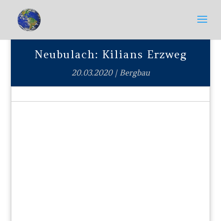
Neubulach: Kilians Erzweg
20.03.2020
|
Bergbau