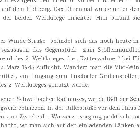
m evangelischen Friedhof vorbei und erreicht ü
“ auf dem Hohberg. Das Ehrenmal wurde unter dem
der beiden Weltkriege errichtet. Hier befand si
ier-Winde-Straße befindet sich das noch heute i
st sozusagen das Gegenstück zum Stollenmundloc
end des 2. Weltkrieges die „Katterwahner“ bei Fli
s März 1945 Zuflucht. Wandert man die Vier-Win
chüttet, ein Eingang zum Ensdorfer Grubenstolle
es 2. Weltkrieges genutzt wurde.
 neuen Schwalbacher Rathauses, wurde 1841 der
Sch
gwerk betrieben. In der Rilkestraße vor dem Haus N
en zum Zwecke der Wasserversorgung praktisch no
acht, wo man sich auf den einladenden Bänken a