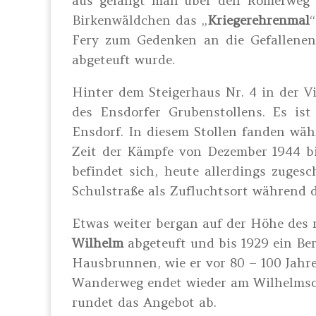
aus gelangt man über den Römerweg a
Birkenwäldchen das „
Kriegerehrenmal
Fery zum Gedenken an die Gefallenen 
abgeteuft wurde.
Hinter dem Steigerhaus Nr. 4 in der V
des Ensdorfer Grubenstollens. Es i
Ensdorf. In diesem Stollen fanden währ
Zeit der Kämpfe von Dezember 1944 bi
befindet sich, heute allerdings zuges
Schulstraße als Zufluchtsort während d
Etwas weiter bergan auf der Höhe des
Wilhelm
abgeteuft und bis 1929 ein Ber
Hausbrunnen, wie er vor 80 – 100 Jahr
Wanderweg endet wieder am Wilhelmsch
rundet das Angebot ab.