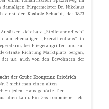
ber einen romantischen Spazierweg im
 damaligen Bürgermeister Dr. Nikolaus
ch einst der
Kasholz-Schacht
, der 1873
n Ansätzen sichtbare „Stollenmundloch“
h am ehemaligen „Exerzitienhaus“ in
egeralarm, bei Fliegerangriffen und zur
de-Straße Richtung Marktplatz bergan,
n, der u.a. auch von den Bewohnern der
acht der Grube Kronprinz-Friedrich-
r. 3 sieht man einen alten
ch zu jedem Haus gehörte. Der
usruhen kann. Ein Gastronomiebetrieb