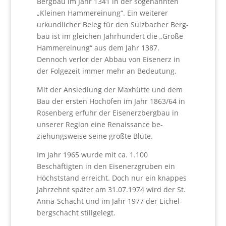
Bergbau im Jahr 1341 in der sogenannten
„Kleinen Hammereinung“. Ein weiterer
urkundlicher Beleg für den Sulzbacher Berg­
bau ist im gleichen Jahrhundert die „Große
Hammerei­nung“ aus dem Jahr 1387.
Dennoch verlor der Abbau von Eisenerz in
der Folgezeit immer mehr an Bedeutung.
Mit der Ansiedlung der Maxhütte und dem
Bau der er­sten Hochöfen im Jahr 1863/64 in
Rosenberg erfuhr der Eisenerzbergbau in
unserer Region eine Renaissance be­
ziehungsweise seine größte Blüte.
Im Jahr 1965 wurde mit ca. 1.100
Beschäftigten in den Eisenerzgruben ein
Höchststand erreicht. Doch nur ein knappes
Jahrzehnt später am 31.07.1974 wird der St.
Anna-Schacht und im Jahr 1977 der Eichel­
bergschacht stillgelegt.