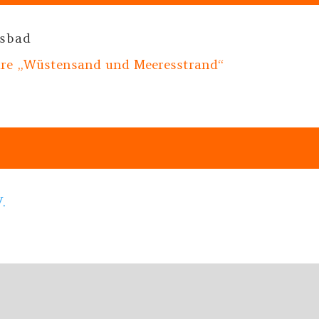
lsbad
üre „Wüstensand und Meeresstrand“
.