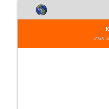
K
23.01.2