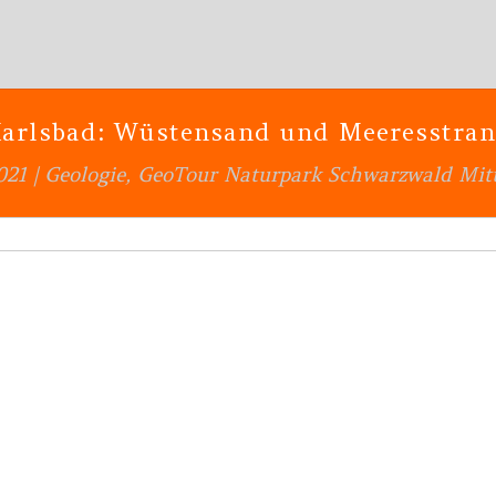
arlsbad: Wüstensand und Meeresstra
021
|
Geologie
,
GeoTour Naturpark Schwarzwald Mit