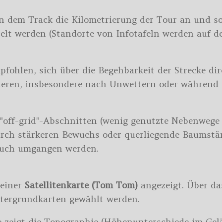
an dem Track die Kilometrierung der Tour an und 
lt werden (Standorte von Infotafeln werden auf de
pfohlen, sich über die Begehbarkeit der Strecke dir
ieren, insbesondere nach Unwettern oder während 
 "off-grid"-Abschnitten (wenig genutzte Nebenweg
durch stärkeren Bewuchs oder querliegende Baums
 auch umgangen werden.
 einer
Satellitenkarte (Tom Tom)
angezeigt. Über d
tergrundkarten gewählt werden.
 zeigt die Topographie (Höhenunterschiede im Gelän