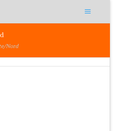
nd
te/Nord