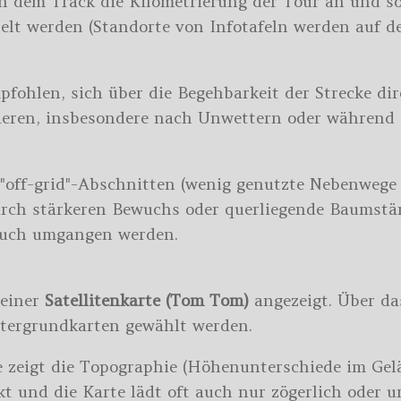
an dem Track die Kilometrierung der Tour an und 
lt werden (Standorte von Infotafeln werden auf de
pfohlen, sich über die Begehbarkeit der Strecke dir
ieren, insbesondere nach Unwettern oder während 
 "off-grid"-Abschnitten (wenig genutzte Nebenweg
durch stärkeren Bewuchs oder querliegende Baums
 auch umgangen werden.
 einer
Satellitenkarte (Tom Tom)
angezeigt. Über d
tergrundkarten gewählt werden.
 zeigt die Topographie (Höhenunterschiede im Gelän
 und die Karte lädt oft auch nur zögerlich oder un