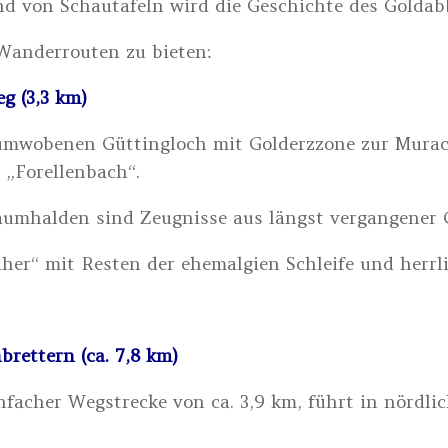
d von Schautafeln wird die Geschichte des Goldabb
 Wanderrouten zu bieten:
g (3,3 km)
umwobenen Güttingloch mit Golderzzone zur Mura
„Forellenbach“.
umhalden sind Zeugnisse aus längst vergangener G
er“ mit Resten der ehemalgien Schleife und herrli
rettern (ca. 7,8 km)
nfacher Wegstrecke von ca. 3,9 km, führt in nördl