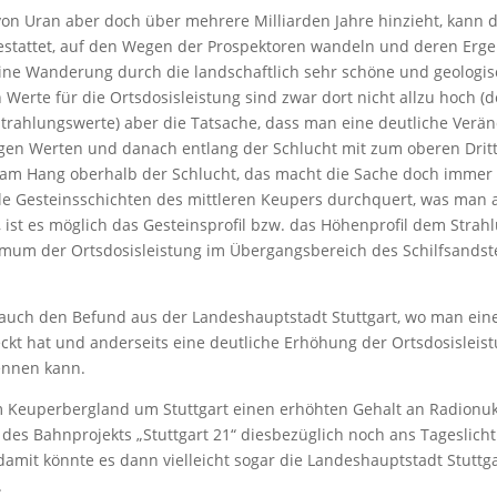
l von Uran aber doch über mehrere Milliarden Jahre hinzieht, kan
estattet, auf den Wegen der Prospektoren wandeln und deren Erge
eine Wanderung durch die landschaftlich sehr schöne und geologi
Werte für die Ortsdosisleistung sind zwar dort nicht allzu hoch (
 Strahlungswerte) aber die Tatsache, dass man eine deutliche Ver
igen Werten und danach entlang der Schlucht mit zum oberen Dri
n am Hang oberhalb der Schlucht, das macht die Sache doch imme
lle Gesteinsschichten des mittleren Keupers durchquert, was ma
ist es möglich das Gesteinsprofil bzw. das Höhenprofil dem Strah
ximum der Ortsdosisleistung im Übergangsbereich des Schilfsands
h auch den Befund aus der Landeshauptstadt Stuttgart, wo man ei
kt hat und anderseits eine deutliche Erhöhung der Ortsdosisleist
ennen kann.
 im Keuperbergland um Stuttgart einen erhöhten Gehalt an Radionu
es Bahnprojekts „Stuttgart 21“ diesbezüglich noch ans Tageslicht
damit könnte es dann vielleicht sogar die Landeshauptstadt Stuttg
.