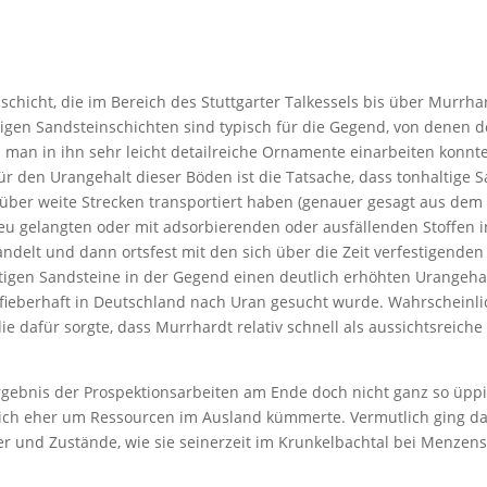
sschicht, die im Bereich des Stuttgarter Talkessels bis über Murrh
igen Sandsteinschichten sind typisch für die Gegend, von denen d
 man in ihn sehr leicht detailreiche Ornamente einarbeiten konnte
für den Urangehalt dieser Böden ist die Tatsache, dass tonhaltig
 über weite Strecken transportiert haben (genauer gesagt aus dem V
ieu gelangten oder mit adsorbierenden oder ausfällenden Stoffen 
ndelt und dann ortsfest mit den sich über die Zeit verfestigenden
ltigen Sandsteine in der Gegend einen deutlich erhöhten Urangeha
fieberhaft in Deutschland nach Uran gesucht wurde. Wahrscheinlich
e dafür sorgte, dass Murrhardt relativ schnell als aussichtsreiche
Ergebnis der Prospektionsarbeiten am Ende doch nicht ganz so üppig
sich eher um Ressourcen im Ausland kümmerte. Vermutlich ging da
er und Zustände, wie sie seinerzeit im Krunkelbachtal bei Menzen