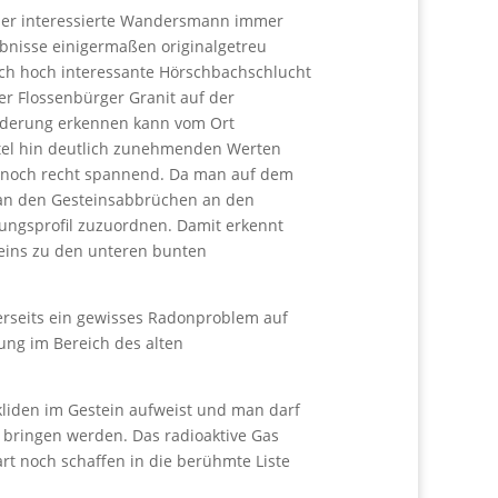
n der interessierte Wandersmann immer
bnisse einigermaßen originalgetreu
sch hoch interessante Hörschbachschlucht
der Flossenbürger Granit auf der
änderung erkennen kann vom Ort
ttel hin deutlich zunehmenden Werten
r noch recht spannend. Da man auf dem
n an den Gesteinsabbrüchen an den
lungsprofil zuzuordnen. Damit erkennt
teins zu den unteren bunten
nerseits ein gewisses Radonproblem auf
ung im Bereich des alten
kliden im Gestein aufweist und man darf
 bringen werden. Das radioaktive Gas
art noch schaffen in die berühmte Liste