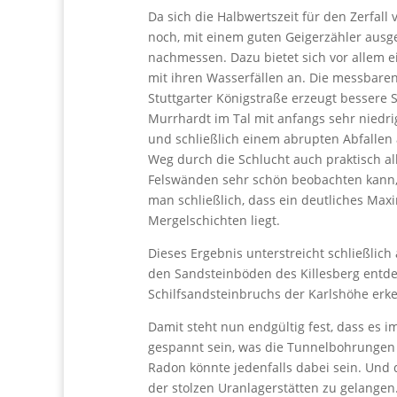
Da sich die Halbwertszeit für den Zerfal
noch, mit einem guten Geigerzähler ausg
nachmessen. Dazu bietet sich vor allem 
mit ihren Wasserfällen an. Die messbaren 
Stuttgarter Königstraße erzeugt bessere
Murrhardt im Tal mit anfangs sehr niedr
und schließlich einem abrupten Abfalle
Weg durch die Schlucht auch praktisch a
Felswänden sehr schön beobachten kann, 
man schließlich, dass ein deutliches Ma
Mergelschichten liegt.
Dieses Ergebnis unterstreicht schließlic
den Sandsteinböden des Killesberg entdec
Schilfsandsteinbruchs der Karlshöhe erk
Damit steht nun endgültig fest, dass es
gespannt sein, was die Tunnelbohrungen d
Radon könnte jedenfalls dabei sein. Und 
der stolzen Uranlagerstätten zu gelangen