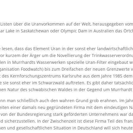
en Listen über die Uranvorkommen auf der Welt, herausgegeben vo
igar Lake in Saskatchewan oder Olympic Dam in Australien das Ö
e lesen, dass das Element Uran in der sonst eher landwirtschaftli
vor kurzem der Ärger um die Novellierung der Trinkwasserverordn
ellen in Murrhardts Wasserwerken spezielle Uran-Filter eingebau
ganisation Foodwatch) bis zum Dreifachen der neuen Grenzwerte vo
t des Kernforschungszentrums Karlsruhe aus dem Jahre 1985 dem
 sie sonst eher im Schwarzwald auftreten. Es gibt daher tatsächlic
schen Natur des schwäbischen Waldes in der Gegend um Murrhardt
nn man schließlich auch den wahren Grund grob erahnen. Im Jahr
ten einer damals neu gegründeten Firma mit dem eindeutigen Nam
es von der Bundesregierung stark geförderten Unternehmens war da
d sicherzustellen. In der Zwischenzeit ist diese Firma Teil des f
chen und gesellschaftlichen Situation in Deutschland will sich heu