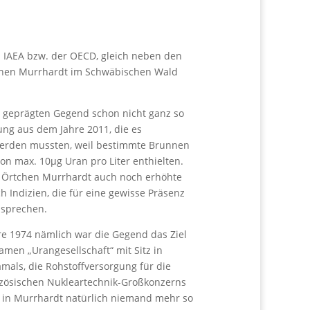
m IAEA bzw. der OECD, gleich neben den
rtchen Murrhardt im Schwäbischen Wald
ch geprägten Gegend schon nicht ganz so
ung aus dem Jahre 2011, die es
t werden mussten, weil bestimmte Brunnen
n max. 10μg Uran pro Liter enthielten.
 Örtchen Murrhardt auch noch erhöhte
h Indizien, die für eine gewisse Präsenz
 sprechen.
e 1974 nämlich war die Gegend das Ziel
en „Urangesellschaft“ mit Sitz in
mals, die Rohstoffversorgung für die
ranzösischen Nukleartechnik-Großkonzerns
te in Murrhardt natürlich niemand mehr so