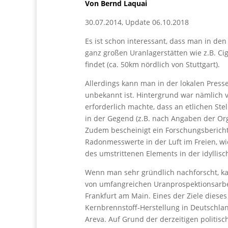
Von Bernd Laquai
30.07.2014, Update 06.10.2018
Es ist schon interessant, dass man in d
ganz großen Uranlagerstätten wie z.B. C
findet (ca. 50km nördlich von Stuttgart).
Allerdings kann man in der lokalen Press
unbekannt ist. Hintergrund war nämlich 
erforderlich machte, dass an etlichen St
in der Gegend (z.B. nach Angaben der Or
Zudem bescheinigt ein Forschungsberich
Radonmesswerte in der Luft im Freien, wie
des umstrittenen Elements in der idylli
Wenn man sehr gründlich nachforscht, ka
von umfangreichen Uranprospektionsarbei
Frankfurt am Main. Eines der Ziele dies
Kernbrennstoff-Herstellung in Deutschlan
Areva. Auf Grund der derzeitigen politis